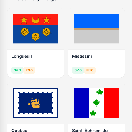
Longueuil
Mistissini
SVG
PNG
SVG
PNG
Quebec
Saint-Éphrem-de-