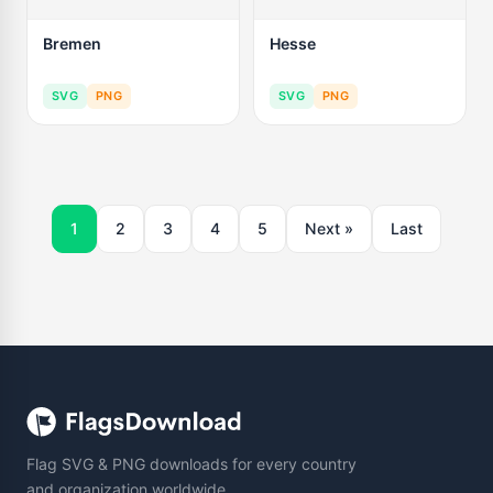
Bremen
Hesse
SVG
PNG
SVG
PNG
1
2
3
4
5
Next »
Last
Flag SVG & PNG downloads for every country
and organization worldwide