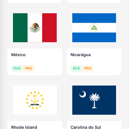
México
Nicarágua
SVG
PNG
SVG
PNG
Rhode Island
Carolina do Sul