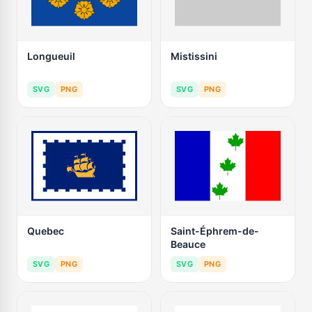
Longueuil
Mistissini
SVG
PNG
SVG
PNG
Quebec
Saint-Éphrem-de-
Beauce
SVG
PNG
SVG
PNG