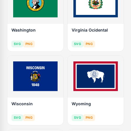
Washington
Virgínia Ocidental
SVG
PNG
SVG
PNG
Wisconsin
Wyoming
SVG
PNG
SVG
PNG