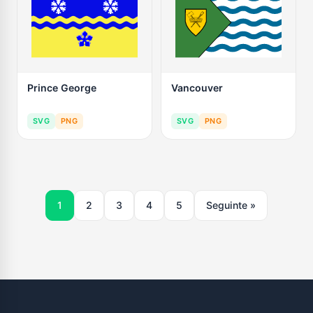
Prince George
Vancouver
SVG
PNG
SVG
PNG
1
2
3
4
5
Seguinte »