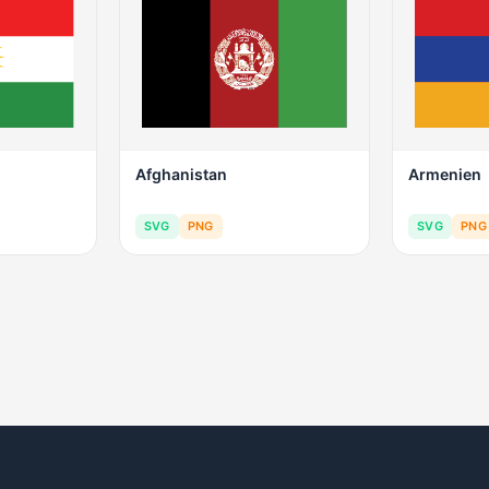
Afghanistan
Armenien
SVG
PNG
SVG
PNG