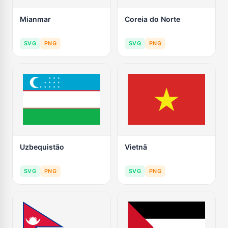
Mianmar
Coreia do Norte
SVG
PNG
SVG
PNG
Uzbequistão
Vietnã
SVG
PNG
SVG
PNG