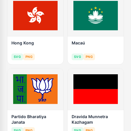
Hong Kong
Macaú
SVG
PNG
SVG
PNG
Partido Bharatiya
Dravida Munnetra
Janata
Kazhagam
SVG
PNG
SVG
PNG