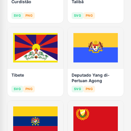
Curdistão
Talibã
SVG
PNG
SVG
PNG
Tibete
Deputado Yang di-
Pertuan Agong
SVG
PNG
SVG
PNG