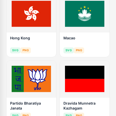
Hong Kong
Macao
SVG
PNG
SVG
PNG
Partido Bharatiya
Dravida Munnetra
Janata
Kazhagam
SVG
PNG
SVG
PNG