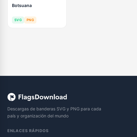
Botsuana
SVG
PNG
Descargas de banderas SVG y PNG para cada
país y organización del mundo
ENLACES RÁPIDOS