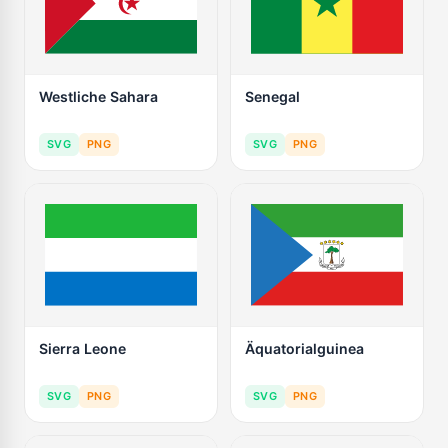
Westliche Sahara
Senegal
SVG
PNG
SVG
PNG
Sierra Leone
Äquatorialguinea
SVG
PNG
SVG
PNG