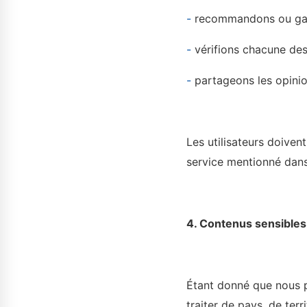
-
recommandons ou garan
-
vérifions chacune des 
-
partageons les opinion
Les utilisateurs doiven
service mentionné dan
4. Contenus sensibles 
Étant donné que nous 
traiter de pays, de terr