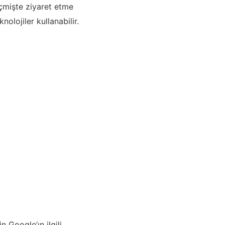
geçmişte ziyaret etme
olojiler kullanabilir.
n Google’ın ilgili