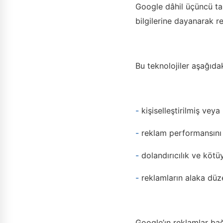
Google dâhil üçüncü tara
bilgilerine dayanarak re
Bu teknolojiler aşağıdak
-
kişiselleştirilmiş veya
-
reklam performansını
-
dolandırıcılık ve kötü
-
reklamların alaka düze
Google’ın reklamlar bağl