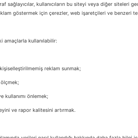
f sağlayıcılar, kullanıcıların bu siteyi veya diğer siteleri 
klam göstermek için çerezler, web işaretçileri ve benzeri tekn
i amaçlarla kullanılabilir:
 kişiselleştirilmemiş reklam sunmak;
 ölçmek;
ye kullanımı önlemek;
yini ve rapor kalitesini artırmak.
amında verileri nasıl kullandığı hakkında daha fazla bilgi içi