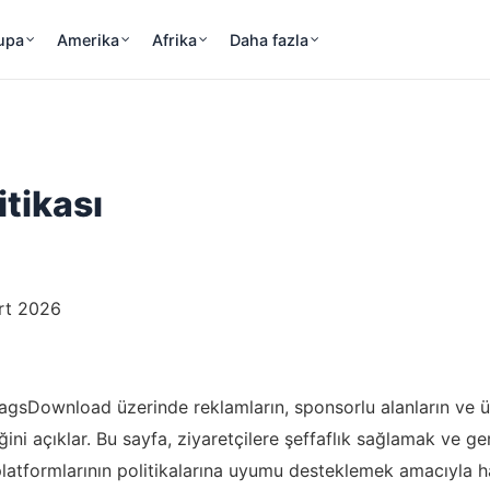
upa
Amerika
Afrika
Daha fazla
tikası
rt 2026
lagsDownload üzerinde reklamların, sponsorlu alanların ve ü
ğini açıklar. Bu sayfa, ziyaretçilere şeffaflık sağlamak ve g
atformlarının politikalarına uyumu desteklemek amacıyla ha