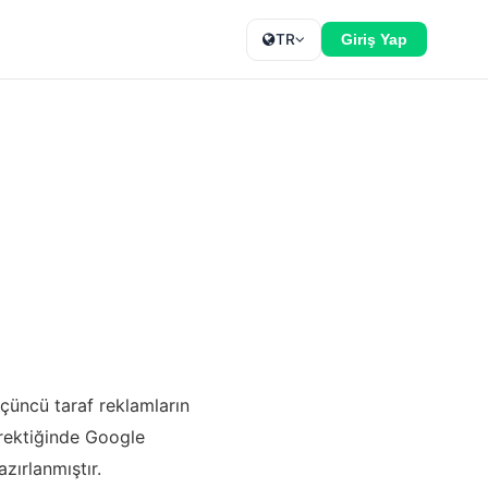
TR
Giriş Yap
çüncü taraf reklamların
erektiğinde Google
zırlanmıştır.