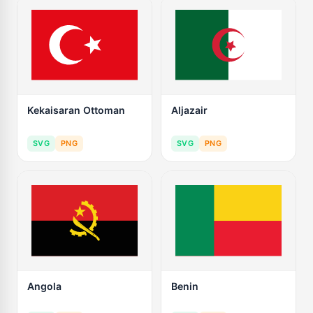
Kekaisaran Ottoman
Aljazair
SVG
PNG
SVG
PNG
Angola
Benin