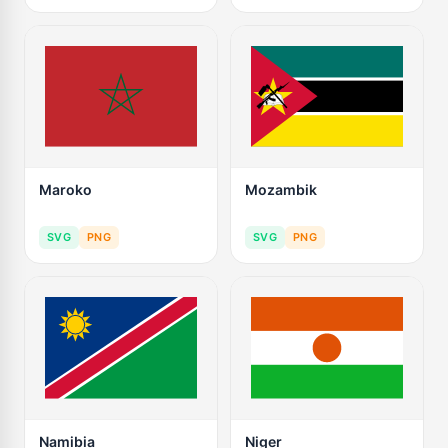
Maroko
Mozambik
SVG
PNG
SVG
PNG
Namibia
Niger