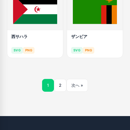
西サハラ
ザンビア
SVG
PNG
SVG
PNG
1
2
次へ »