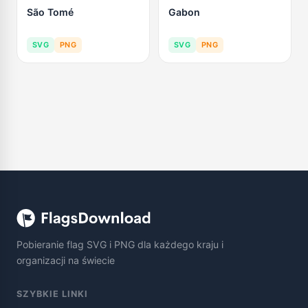
São Tomé
Gabon
SVG
PNG
SVG
PNG
Pobieranie flag SVG i PNG dla każdego kraju i
organizacji na świecie
SZYBKIE LINKI