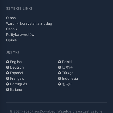
SZYBKIE LINKI
O nas
Warunki korzystania z usług
Cennik
Polityka zwrotów
Opinie
JĘZYKI
English
Polski
Deutsch
日本語
Español
Türkçe
Français
Indonesia
Português
한국어
Italiano
© 2024–2026FlagsDownload. Wszelkie prawa zastrzeżone.