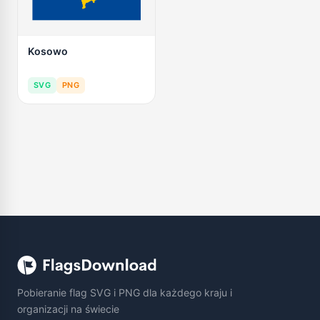
Kosowo
SVG
PNG
Pobieranie flag SVG i PNG dla każdego kraju i
organizacji na świecie