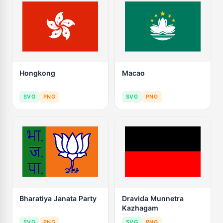
Hongkong
Macao
SVG
PNG
SVG
PNG
Bharatiya Janata Party
Dravida Munnetra
Kazhagam
SVG
PNG
SVG
PNG