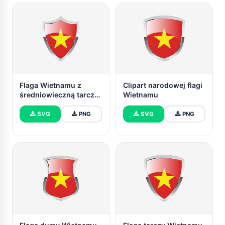
Flaga Wietnamu z
Clipart narodowej flagi
średniowieczną tarczą
Wietnamu
grzewczą
SVG
PNG
SVG
PNG