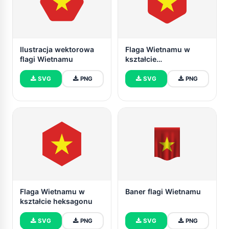
Ilustracja wektorowa
Flaga Wietnamu w
flagi Wietnamu
kształcie
zaokrąglonego
heksagonu
SVG
PNG
SVG
PNG
Flaga Wietnamu w
Baner flagi Wietnamu
kształcie heksagonu
SVG
PNG
SVG
PNG