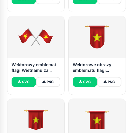
Wektorowy emblemat
Wektorowe obrazy
flagi Wietnamu za
emblematu flagi
darmo
Wietnamu
SVG
PNG
SVG
PNG