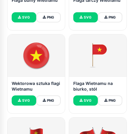
Flaga dumy Wietnamu
Flaga tarczy Wietnamu
SVG
PNG
SVG
PNG
Wektorowa sztuka flagi
Flaga Wietnamu na
Wietnamu
biurko, stół
SVG
PNG
SVG
PNG