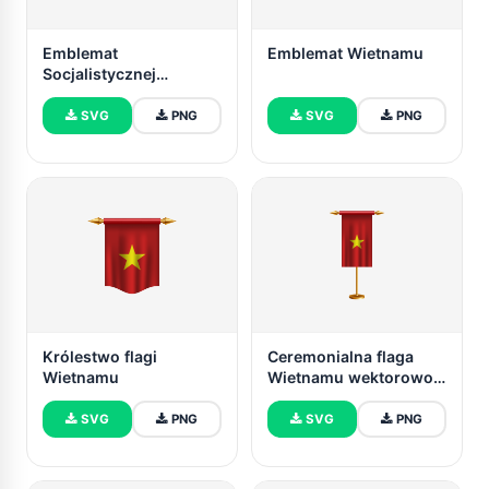
Emblemat
Emblemat Wietnamu
Socjalistycznej
Republiki Wietnamu
SVG
PNG
SVG
PNG
Królestwo flagi
Ceremonialna flaga
Wietnamu
Wietnamu wektorowo
za darmo
SVG
PNG
SVG
PNG