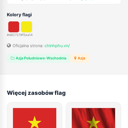
Kolory flagi
#d82727
#f5ea14
Oficjalna strona:
chinhphu.vn/
Azja Południowo-Wschodnia
Azja
Więcej zasobów flag