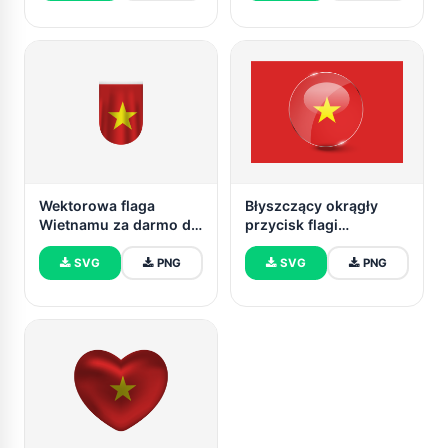
Wektorowa flaga
Błyszczący okrągły
Wietnamu za darmo do
przycisk flagi
pobrania (SVG, PNG)
Wietnamu
SVG
PNG
SVG
PNG