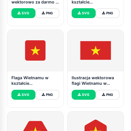
wektorowo za darmo |
kształcie
SVG i PNG
zaokrąglonego trójkąta
SVG
PNG
SVG
PNG
Flaga Wietnamu w
Ilustracja wektorowa
kształcie
flagi Wietnamu w
zaokrąglonego
kształcie trójkąta
kwadratu
SVG
PNG
SVG
PNG