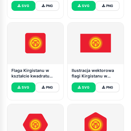
SVG i PNG
zaokrąglonego
SVG
PNG
SVG
PNG
Flaga Kirgistanu w
Ilustracja wektorowa
kształcie kwadratu
flagi Kirgistanu w
zaokrąglonego
kształcie trójkąta
SVG
PNG
SVG
PNG