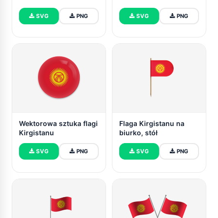
SVG
PNG
SVG
PNG
Wektorowa sztuka flagi
Flaga Kirgistanu na
Kirgistanu
biurko, stół
SVG
PNG
SVG
PNG