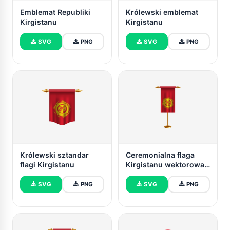
Emblemat Republiki
Królewski emblemat
Kirgistanu
Kirgistanu
SVG
PNG
SVG
PNG
Królewski sztandar
Ceremonialna flaga
flagi Kirgistanu
Kirgistanu wektorowa
za darmo
SVG
PNG
SVG
PNG