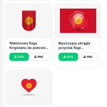
Wektorowa flaga
Błyszczący okrągły
Kirgistanu do pobrania
przycisk flagi
za darmo (SVG, PNG)
Kirgistanu
SVG
PNG
SVG
PNG