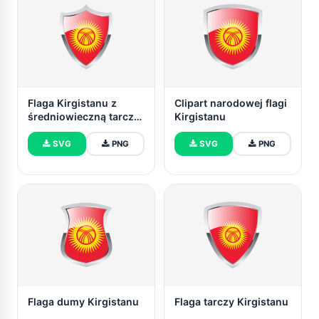
Flaga Kirgistanu z
Clipart narodowej flagi
średniowieczną tarczą
Kirgistanu
grzejną
SVG
PNG
SVG
PNG
Flaga dumy Kirgistanu
Flaga tarczy Kirgistanu