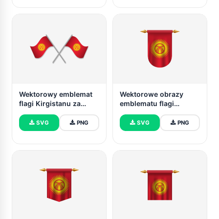
Wektorowy emblemat
Wektorowe obrazy
flagi Kirgistanu za
emblematu flagi
darmo
Kirgistanu
SVG
PNG
SVG
PNG