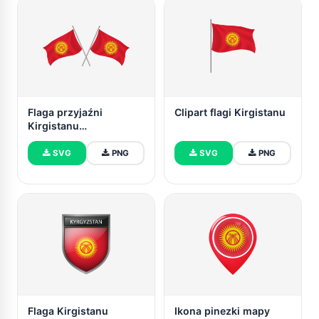
Flaga przyjaźni
Clipart flagi Kirgistanu
Kirgistanu
powiewająca
SVG
PNG
SVG
PNG
Flaga Kirgistanu
Ikona pinezki mapy