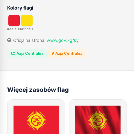
Kolory flagi
#ea1e30
#fddf11
Oficjalna strona:
www.gov.kg/ky
Azja Centralna
Azja Centralna
Więcej zasobów flag