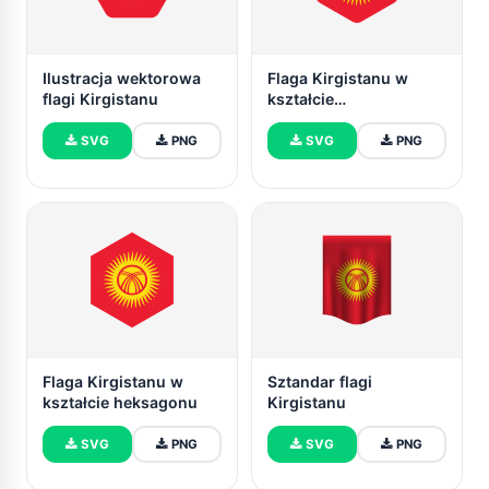
Ilustracja wektorowa
Flaga Kirgistanu w
flagi Kirgistanu
kształcie
zaokrąglonego
heksagonu
SVG
PNG
SVG
PNG
Flaga Kirgistanu w
Sztandar flagi
kształcie heksagonu
Kirgistanu
SVG
PNG
SVG
PNG