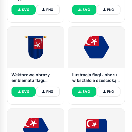
SVG
PNG
SVG
PNG
Wektorowe obrazy
Ilustracja flagi Johoru
emblematu flagi
w kształcie sześciokąta
Johoru
z zaokrąglonymi
rogami
SVG
PNG
SVG
PNG