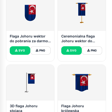
Flaga Johoru wektor
Ceremonialna flaga
do pobrania za darmo
Johoru wektor do
(SVG, PNG)
pobrania za darmo
SVG
PNG
SVG
PNG
3D flaga Johoru
Flaga Johoru
stojąca
królewska