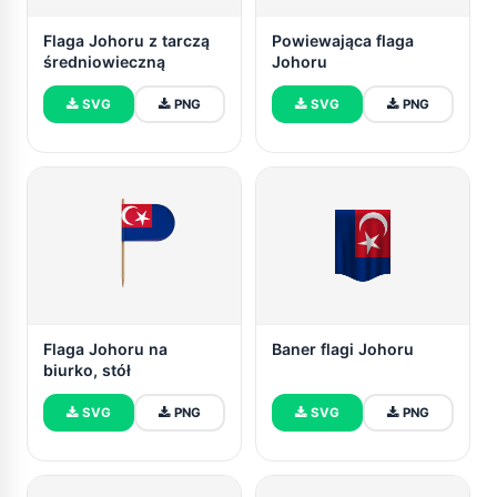
Flaga Johoru z tarczą
Powiewająca flaga
średniowieczną
Johoru
SVG
PNG
SVG
PNG
Flaga Johoru na
Baner flagi Johoru
biurko, stół
SVG
PNG
SVG
PNG