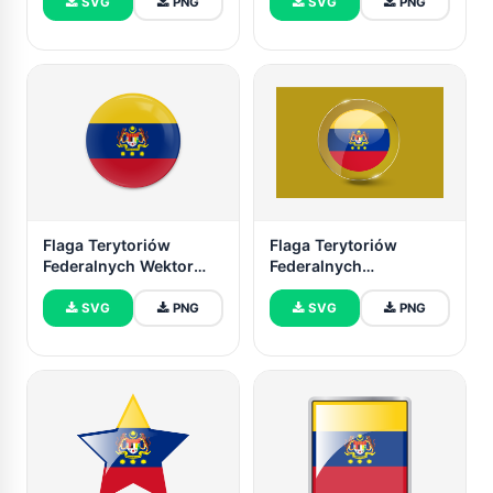
SVG
PNG
SVG
PNG
Flaga Terytoriów
Flaga Terytoriów
Federalnych Wektor
Federalnych
Sztuka
Błyszczący Okrągły
Przycisk
SVG
PNG
SVG
PNG