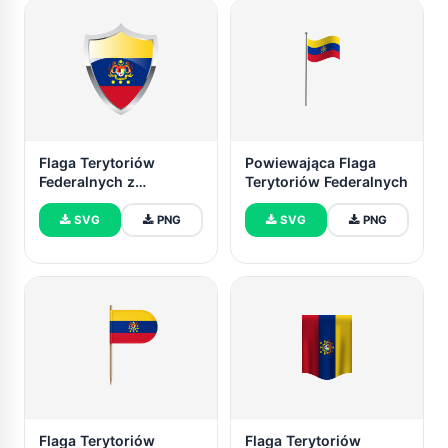
Flaga Terytoriów
Powiewająca Flaga
Federalnych z
Terytoriów Federalnych
Średniowieczną Tarcza
Grzejną
SVG
PNG
SVG
PNG
Flaga Terytoriów
Flaga Terytoriów