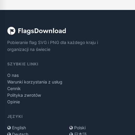
Pobieranie flag SVG i PNG dla każdego kraju i
organizacji na świecie
SZYBKIE LINKI
O nas
Warunki korzystania z usług
Cennik
Polityka zwrotów
Opinie
JĘZYKI
English
Polski
Deutsch
日本語