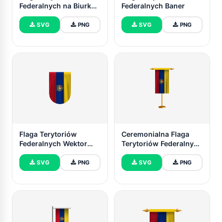
Federalnych na Biurko,
Federalnych Baner
Stół
SVG
PNG
SVG
PNG
Flaga Terytoriów
Ceremonialna Flaga
Federalnych Wektor
Terytoriów Federalnych
Darmowy Do Pobrania
Wektor Darmowy
(SVG, PNG)
SVG
PNG
SVG
PNG