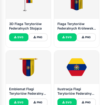
3D Flaga Terytoriów
Flaga Terytoriów
Federalnych Stojąca
Federalnych Królewski
Baner
SVG
PNG
SVG
PNG
Emblemat Flagi
Ilustracja Flagi
Terytoriów Federalnych
Terytoriów Federalnych
Wektorowe Obrazy
Kształt Sześciokąta
Okrągłego
SVG
PNG
SVG
PNG