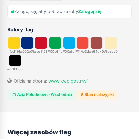
Zaloguj się, aby pobrać zasoby
Zaloguj się
Kolory flagi
#fcd116
#002b7f
#ce1126
#00a64d
#00afef
#f14c3d
#a54e49
#fcecb9
#000000
Oficjalna strona:
www.kwp.gov.my/
Azja Południowo-Wschodnia
Stan malezyjski
Więcej zasobów flag