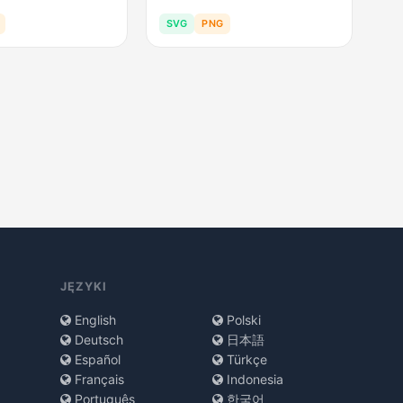
SVG
PNG
JĘZYKI
English
Polski
Deutsch
日本語
Español
Türkçe
Français
Indonesia
Português
한국어