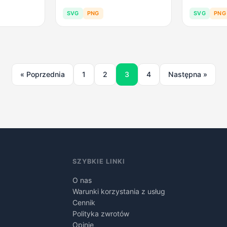
SVG
PNG
SVG
PNG
« Poprzednia
1
2
3
4
Następna »
SZYBKIE LINKI
O nas
Warunki korzystania z usług
Cennik
Polityka zwrotów
Opinie