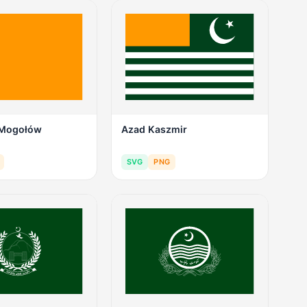
 Mogołów
Azad Kaszmir
SVG
PNG