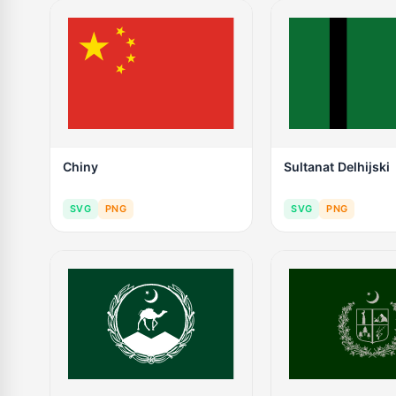
Chiny
Sultanat Delhijski
SVG
PNG
SVG
PNG