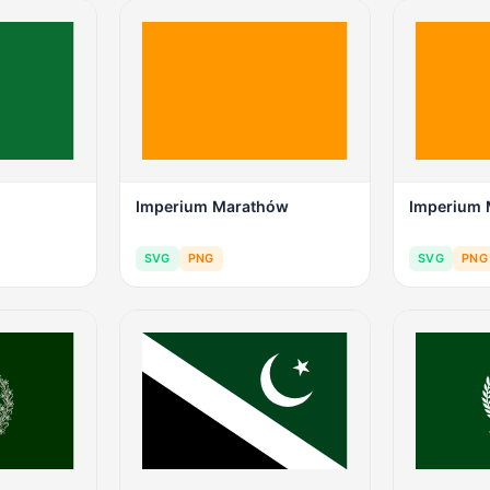
Imperium Marathów
Imperium
SVG
PNG
SVG
PNG