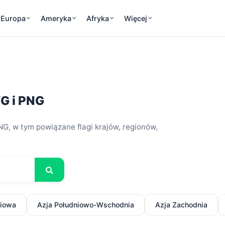
Europa
Ameryka
Afryka
Więcej
VG i PNG
NG, w tym powiązane flagi krajów, regionów,
niowa
Azja Południowo-Wschodnia
Azja Zachodnia