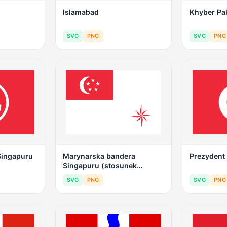
Islamabad
Khyber P
SVG
PNG
SVG
PNG
Singapuru
Marynarska bandera
Prezydent
Singapuru (stosunek
prawny)
SVG
PNG
SVG
PNG