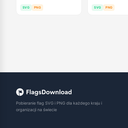
SVG
PNG
SVG
PNG
Pobieranie flag SVG i PNG dla każdego kraju i
organizacji na świecie