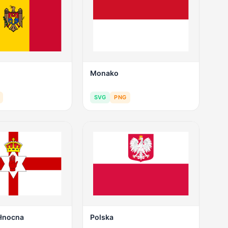
Monako
SVG
PNG
ółnocna
Polska