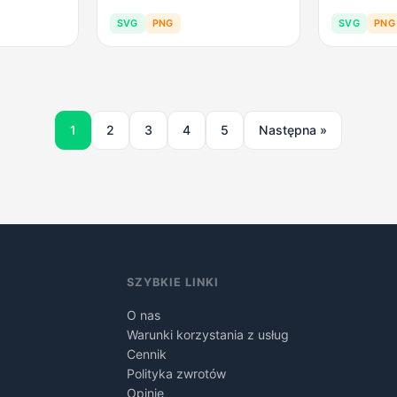
SVG
PNG
SVG
PNG
1
2
3
4
5
Następna »
SZYBKIE LINKI
O nas
Warunki korzystania z usług
Cennik
Polityka zwrotów
Opinie