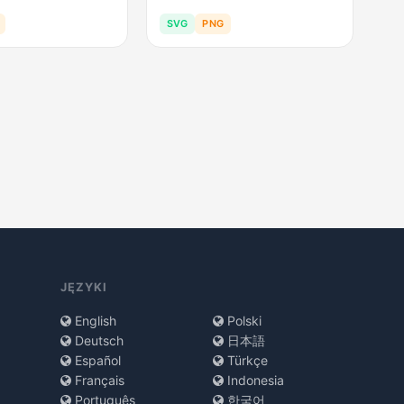
SVG
PNG
JĘZYKI
English
Polski
Deutsch
日本語
Español
Türkçe
Français
Indonesia
Português
한국어