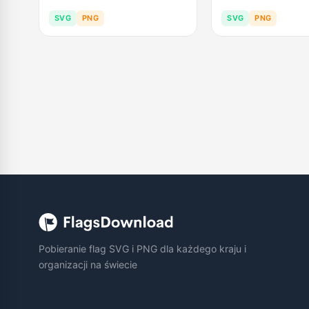
SVG
PNG
SVG
PNG
Pobieranie flag SVG i PNG dla każdego kraju i
organizacji na świecie