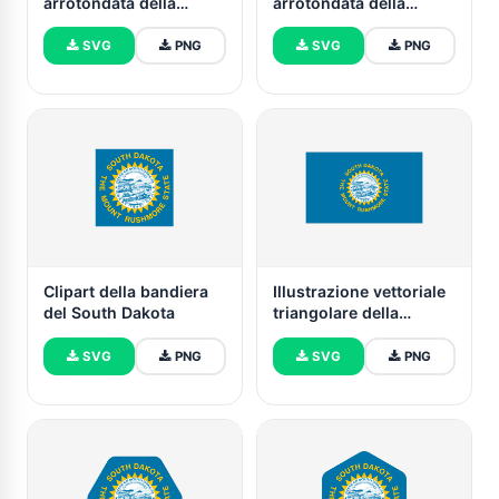
arrotondata della
arrotondata della
bandiera del South
bandiera del South
Dakota
Dakota
SVG
PNG
SVG
PNG
Clipart della bandiera
Illustrazione vettoriale
del South Dakota
triangolare della
bandiera del South
Dakota
SVG
PNG
SVG
PNG