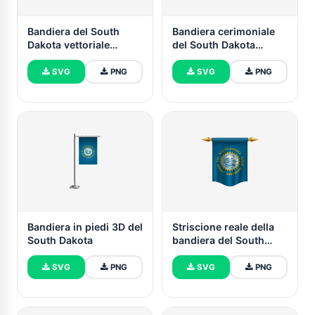
Bandiera del South
Bandiera cerimoniale
Dakota vettoriale
del South Dakota
scaricabile
vettoriale gratuita
gratuitamente (SVG,
SVG
PNG
SVG
PNG
PNG)
Bandiera in piedi 3D del
Striscione reale della
South Dakota
bandiera del South
Dakota
SVG
PNG
SVG
PNG