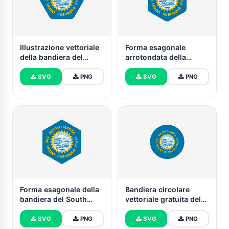
Illustrazione vettoriale
Forma esagonale
della bandiera del
arrotondata della
South Dakota
bandiera del South
Dakota
SVG
PNG
SVG
PNG
Forma esagonale della
Bandiera circolare
bandiera del South
vettoriale gratuita del
Dakota
South Dakota
SVG
PNG
SVG
PNG