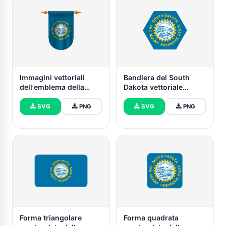
Immagini vettoriali
Bandiera del South
dell'emblema della
Dakota vettoriale
bandiera del South
gratuita | SVG e PNG
Dakota
SVG
PNG
SVG
PNG
Forma triangolare
Forma quadrata