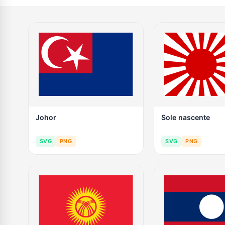
Johor
Sole nascente
SVG
PNG
SVG
PNG