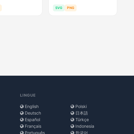
SVG
PNG
LINGUE
English
Polski
Deutsch
日本語
Español
Türkçe
Français
Indonesia
Português
한국어