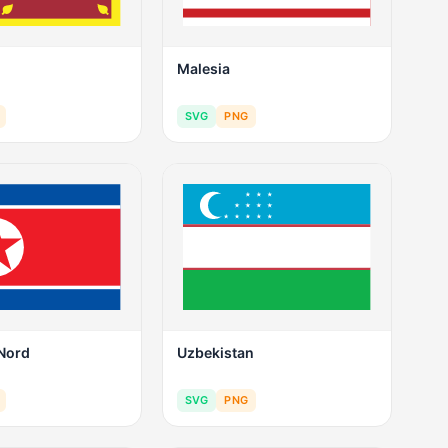
Malesia
SVG
PNG
 Nord
Uzbekistan
SVG
PNG