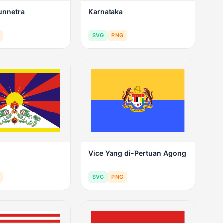
unnetra
Karnataka
SVG
PNG
Vice Yang di-Pertuan Agong
SVG
PNG