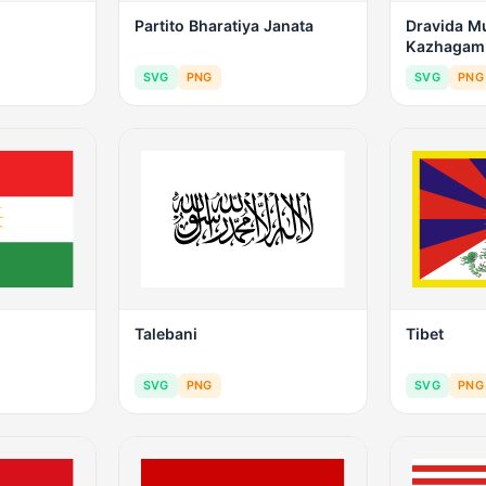
Partito Bharatiya Janata
Dravida M
Kazhagam
SVG
PNG
SVG
PNG
Talebani
Tibet
SVG
PNG
SVG
PNG