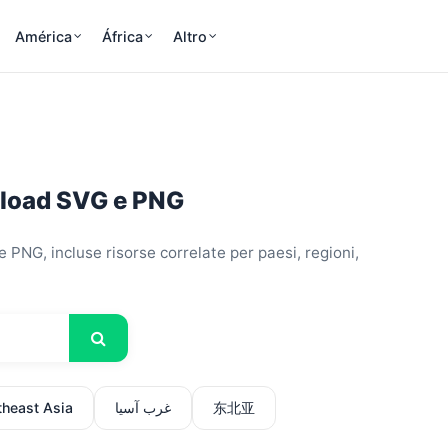
América
África
Altro
ownload SVG e PNG
theast Asia
غرب آسيا
东北亚