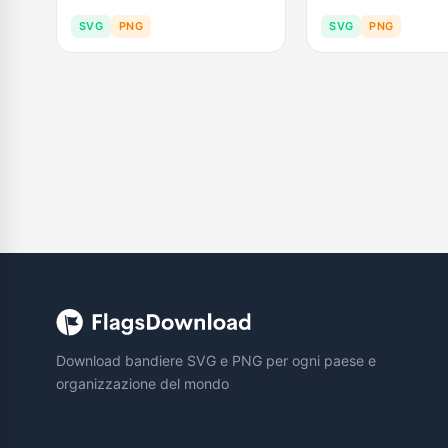
SVG
PNG
SVG
PNG
Download bandiere SVG e PNG per ogni paese e
organizzazione del mondo