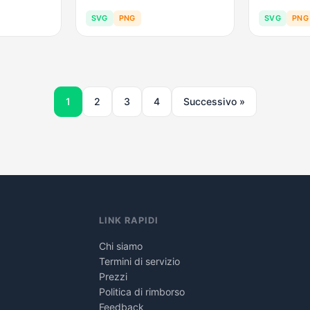
SVG
PNG
SVG
PNG
1
2
3
4
Successivo »
LINK RAPIDI
Chi siamo
Termini di servizio
Prezzi
Politica di rimborso
Feedback