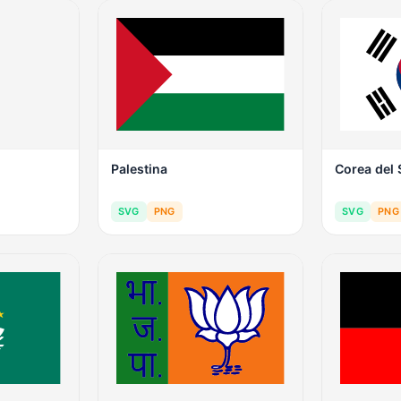
Palestina
Corea del
SVG
PNG
SVG
PNG