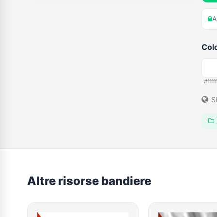
A
Colo
#fffff
Si
Altre risorse bandiere