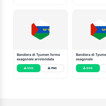
Bandiera di Tyumen forma
Bandiera di Tyum
esagonale arrotondata
esagonale
SVG
PNG
SVG