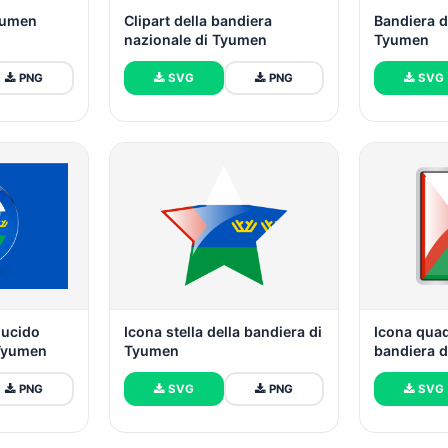
Tyumen
Clipart della bandiera
Bandiera d
nazionale di Tyumen
Tyumen
PNG
SVG
PNG
SVG
lucido
Icona stella della bandiera di
Icona quad
 Tyumen
Tyumen
bandiera 
PNG
SVG
PNG
SVG