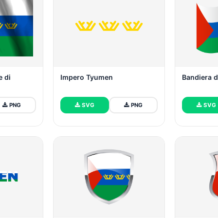
e di
Impero Tyumen
Bandiera 
PNG
SVG
PNG
SVG