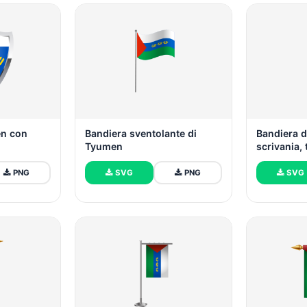
en con
Bandiera sventolante di
Bandiera 
Tyumen
scrivania, 
PNG
SVG
PNG
SVG