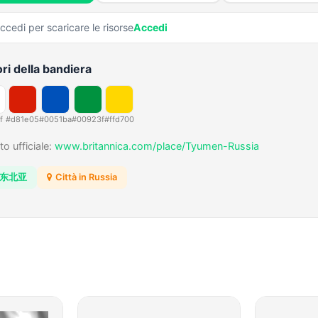
ccedi per scaricare le risorse
Accedi
ri della bandiera
f
#d81e05
#0051ba
#00923f
#ffd700
to ufficiale:
www.britannica.com/place/Tyumen-Russia
东北亚
Città in Russia