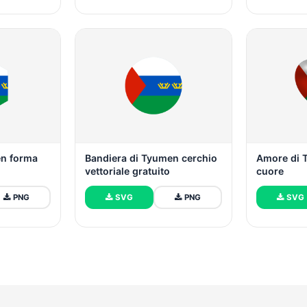
en forma
Bandiera di Tyumen cerchio
Amore di 
vettoriale gratuito
cuore
PNG
SVG
PNG
SVG