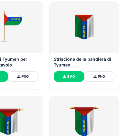
di Tyumen per
Striscione della bandiera di
tavolo
Tyumen
PNG
SVG
PNG