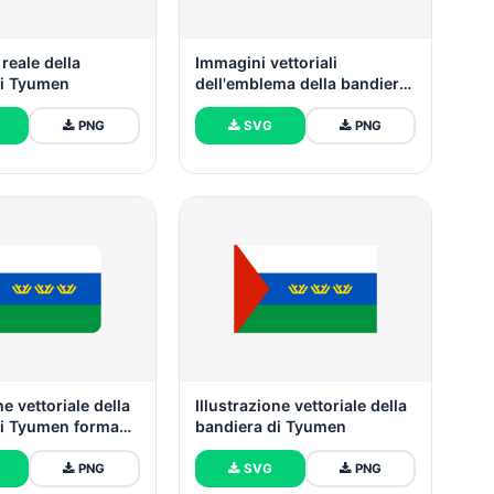
reale della
Immagini vettoriali
di Tyumen
dell'emblema della bandiera
di Tyumen
PNG
SVG
PNG
ne vettoriale della
Illustrazione vettoriale della
di Tyumen forma
bandiera di Tyumen
 arrotondato
PNG
SVG
PNG