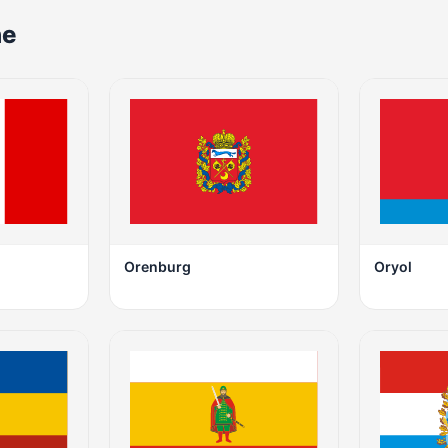
ne
Orenburg
Oryol