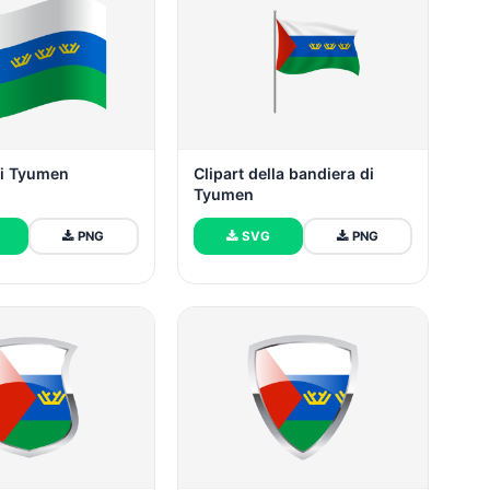
di Tyumen
Clipart della bandiera di
Tyumen
PNG
SVG
PNG