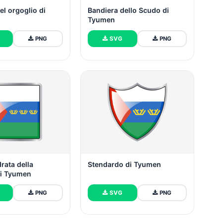
el orgoglio di
Bandiera dello Scudo di
Tyumen
PNG
SVG
PNG
rata della
Stendardo di Tyumen
di Tyumen
PNG
SVG
PNG