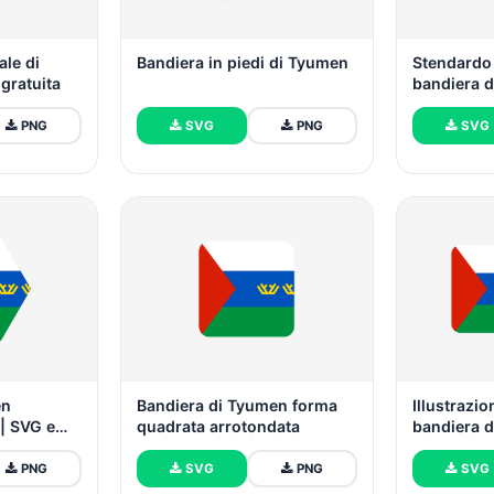
ale di
Bandiera in piedi di Tyumen
Stendardo 
gratuita
bandiera 
PNG
SVG
PNG
SVG
en
Bandiera di Tyumen forma
Illustrazio
 | SVG e
quadrata arrotondata
bandiera 
rettangolo
PNG
SVG
PNG
SVG