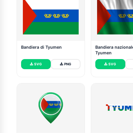
Bandiera di Tyumen
Bandiera nazional
Tyumen
SVG
PNG
SVG