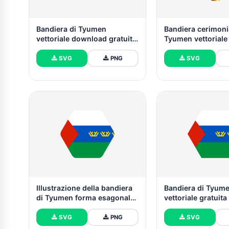
Bandiera di Tyumen
Bandiera cerimoni
vettoriale download gratuito
Tyumen vettoriale 
(SVG, PNG)
SVG
PNG
SVG
Illustrazione della bandiera
Bandiera di Tyum
di Tyumen forma esagonale
vettoriale gratuita
arrotondata
PNG
SVG
PNG
SVG