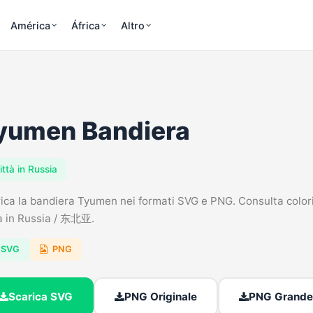
América
África
Altro
yumen Bandiera
ittà in Russia
ica la bandiera Tyumen nei formati SVG e PNG. Consulta colori, 
à in Russia / 东北亚.
SVG
PNG
Scarica SVG
PNG Originale
PNG Grande