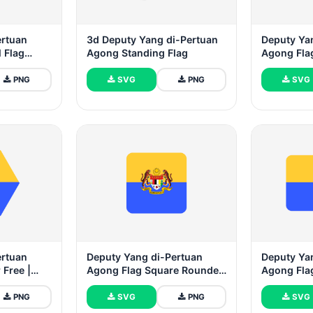
ertuan
3d Deputy Yang di-Pertuan
Deputy Ya
 Flag
Agong Standing Flag
Agong Fla
PNG
SVG
PNG
SVG
ertuan
Deputy Yang di-Pertuan
Deputy Ya
 Free |
Agong Flag Square Rounded
Agong Fla
Shape
Rectangle 
PNG
SVG
PNG
SVG