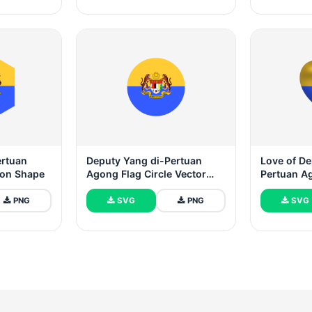
ertuan
Deputy Yang di-Pertuan
Love of De
gon Shape
Agong Flag Circle Vector
Pertuan A
Free
PNG
SVG
PNG
SVG