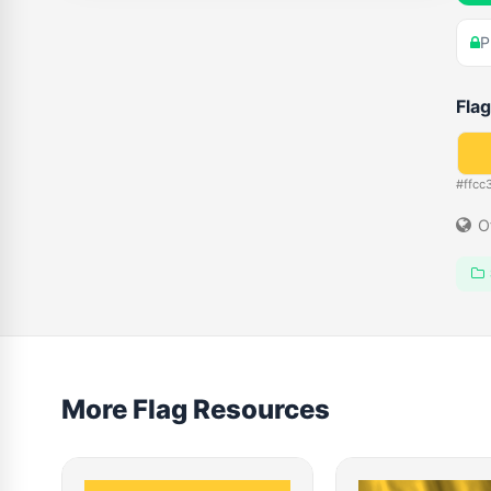
P
Flag
#ffcc
O
More Flag Resources