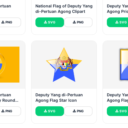
ertuan
National Flag of Deputy Yang
Deputy Ya
di-Pertuan Agong Clipart
Agong Pri
PNG
SVG
PNG
SVG
ertuan
Deputy Yang di-Pertuan
Deputy Ya
y Round
Agong Flag Star Icon
Agong Fla
PNG
SVG
PNG
SVG