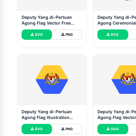
Deputy Yang di-Pertuan
Deputy Yang di-P
Agong Flag Vector Free
Agong Ceremonial
Dowanlod (SVG, PNG)
Vector Free
SVG
PNG
SVG
Deputy Yang di-Pertuan
Deputy Yang di-P
Agong Flag Illustration
Agong Flag Vector
Hexagon Rounded Shape
SVG and PNG
SVG
PNG
SVG