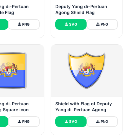
ng di-Pertuan
Deputy Yang di-Pertuan
de Flag
Agong Shield Flag
PNG
SVG
PNG
ng di-Pertuan
Shield with Flag of Deputy
g Square icon
Yang di-Pertuan Agong
PNG
SVG
PNG