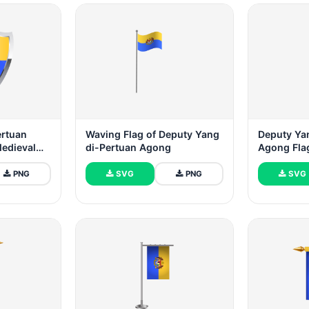
ertuan
Waving Flag of Deputy Yang
Deputy Ya
Medieval
di-Pertuan Agong
Agong Flag
PNG
SVG
PNG
SVG