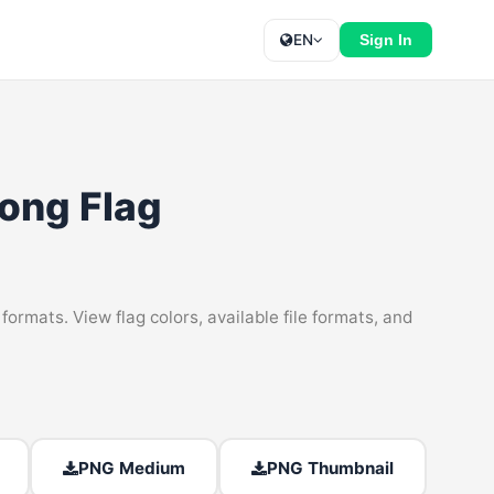
EN
Sign In
ong Flag
mats. View flag colors, available file formats, and
PNG Medium
PNG Thumbnail