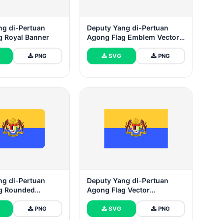
ng di-Pertuan
Deputy Yang di-Pertuan
g Royal Banner
Agong Flag Emblem Vector
Images
PNG
SVG
PNG
ng di-Pertuan
Deputy Yang di-Pertuan
g Rounded
Agong Flag Vector
Vector Illustration
Illustration
PNG
SVG
PNG