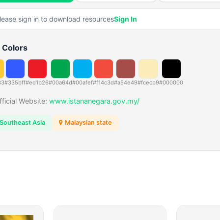
lease sign in to download resources
Sign In
 Colors
33
#335bff
#ed1b26
#00a64d
#00afef
#f14c3d
#a54e49
#fcecb9
#000000
fficial Website:
www.istananegara.gov.my/
Southeast Asia
Malaysian state