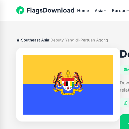
Home
Asia
Europe
Southeast Asia
Deputy Yang di-Pertuan Agong
D
M
Down
rela