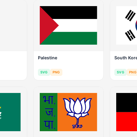
Palestine
South Kor
SVG
PNG
SVG
PNG