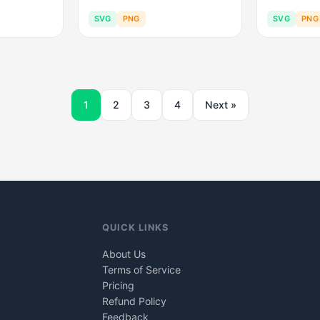
SVG
PNG
SVG
PNG
1
2
3
4
Next »
QUICK LINKS
About Us
Terms of Service
Pricing
Refund Policy
Feedback