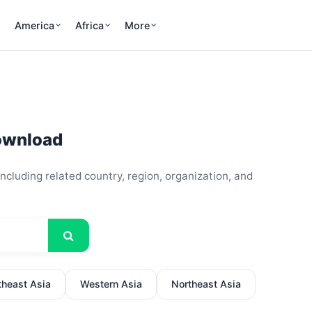
America
Africa
More
ownload
cluding related country, region, organization, and
theast Asia
Western Asia
Northeast Asia