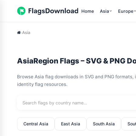
Home
Asia
Europe
Asia
AsiaRegion Flags – SVG & PNG D
Browse Asia flag downloads in SVG and PNG formats, in
identity flag resources.
Central Asia
East Asia
South Asia
Sou