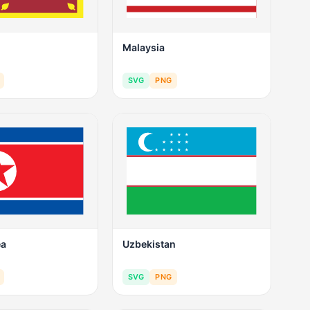
Malaysia
SVG
PNG
ea
Uzbekistan
SVG
PNG