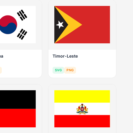
ea
Timor-Leste
SVG
PNG