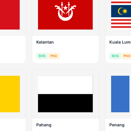
Kelantan
Kuala Lum
SVG
PNG
SVG
PNG
Pahang
Penang