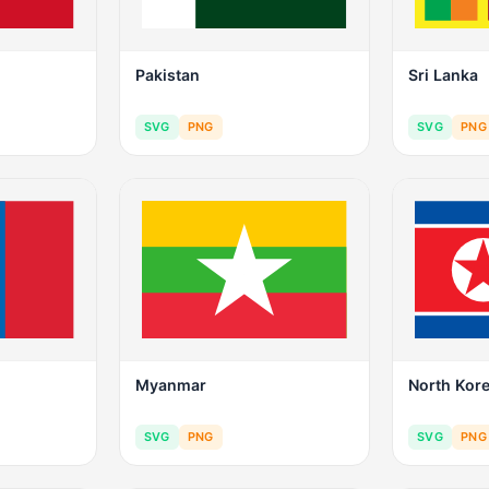
Pakistan
Sri Lanka
SVG
PNG
SVG
PNG
Myanmar
North Kor
SVG
PNG
SVG
PNG