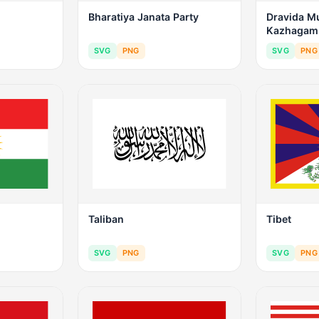
Bharatiya Janata Party
Dravida M
Kazhagam
SVG
PNG
SVG
PNG
Taliban
Tibet
SVG
PNG
SVG
PNG