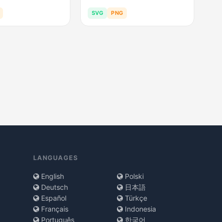
SVG
PNG
LANGUAGES
English
Polski
Deutsch
日本語
Español
Türkçe
Français
Indonesia
Português
한국어