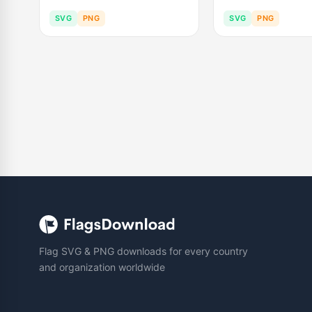
SVG
PNG
SVG
PNG
Flag SVG & PNG downloads for every country
and organization worldwide