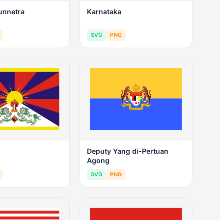
unnetra
Karnataka
SVG
PNG
Deputy Yang di-Pertuan
Agong
SVG
PNG