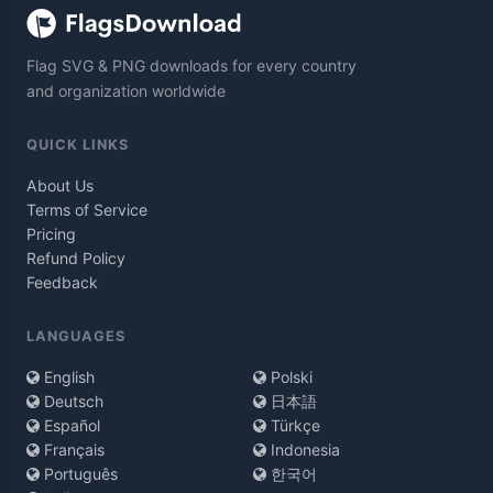
Flag SVG & PNG downloads for every country
and organization worldwide
QUICK LINKS
About Us
Terms of Service
Pricing
Refund Policy
Feedback
LANGUAGES
English
Polski
Deutsch
日本語
Español
Türkçe
Français
Indonesia
Português
한국어