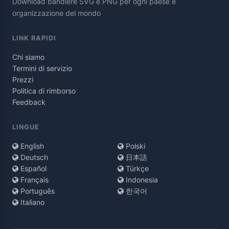
Download bandiere SVG e PNG per ogni paese e
organizzazione del mondo
LINK RAPIDI
Chi siamo
Termini di servizio
Prezzi
Politica di rimborso
Feedback
LINGUE
English
Polski
Deutsch
日本語
Español
Türkçe
Français
Indonesia
Português
한국어
Italiano