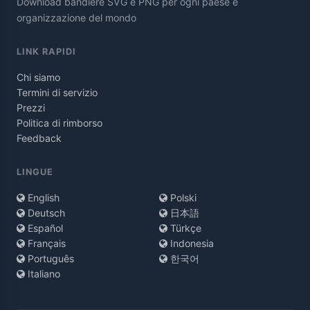
Download bandiere SVG e PNG per ogni paese e
organizzazione del mondo
LINK RAPIDI
Chi siamo
Termini di servizio
Prezzi
Politica di rimborso
Feedback
LINGUE
English
Polski
Deutsch
日本語
Español
Türkçe
Français
Indonesia
Português
한국어
Italiano