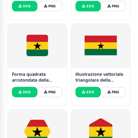
SVG e PNG
bandiera del Ghana
SVG
PNG
SVG
PNG
Forma quadrata
Illustrazione vettoriale
arrotondata della
triangolare della
bandiera del Ghana
bandiera del Ghana
SVG
PNG
SVG
PNG