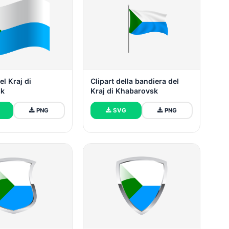
el Kraj di
Clipart della bandiera del
sk
Kraj di Khabarovsk
PNG
SVG
PNG