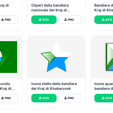
raj di
Clipart della bandiera
Bandiera d
nazionale del Kraj di
Kraj di Kh
Khabarovsk
PNG
SVG
PNG
SVG
lucido
Icona stella della bandiera
Icona quad
Kraj di
del Kraj di Khabarovsk
bandiera d
Khabarov
PNG
SVG
PNG
SVG