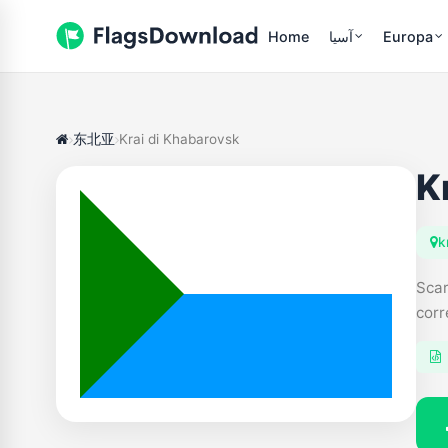
Home
آسیا
Europa
东北亚
Krai di Khabarovsk
K
k
Scar
corr