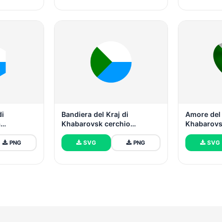
di
Bandiera del Kraj di
Amore del 
a
Khabarovsk cerchio
Khabarovs
vettoriale gratuito
PNG
SVG
PNG
SVG