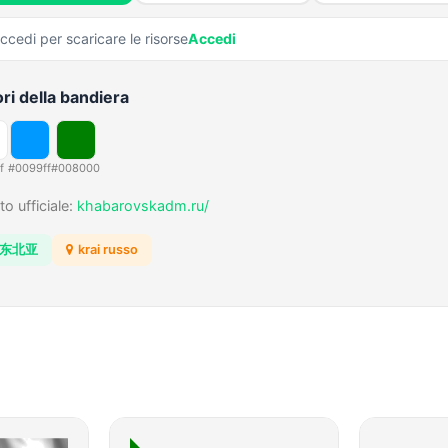
ccedi per scaricare le risorse
Accedi
ri della bandiera
f
#0099ff
#008000
to ufficiale:
khabarovskadm.ru/
东北亚
krai russo