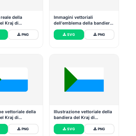
reale della
Immagini vettoriali
el Kraj di
dell'emblema della bandiera
sk
del Kraj di Khabarovsk
PNG
SVG
PNG
ne vettoriale della
Illustrazione vettoriale della
el Kraj di
bandiera del Kraj di
k forma
Khabarovsk
 arrotondato
PNG
SVG
PNG