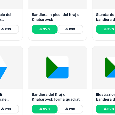
ale del
Bandiera in piedi del Kraj di
Stendardo 
k
Khabarovsk
bandiera d
Khabarov
PNG
SVG
PNG
SVG
di
Bandiera del Kraj di
Illustrazio
iale
Khabarovsk forma quadrata
bandiera d
PNG
arrotondata
Khabarovs
rettangolo
PNG
SVG
PNG
SVG