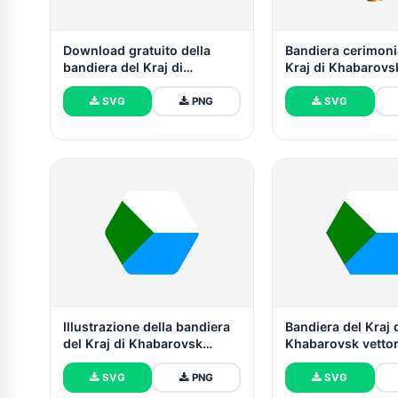
Download gratuito della
Bandiera cerimoni
bandiera del Kraj di
Kraj di Khabarovs
Khabarovsk vettoriale (SVG,
vettoriale gratuito
PNG)
SVG
PNG
SVG
Illustrazione della bandiera
Bandiera del Kraj 
del Kraj di Khabarovsk
Khabarovsk vettor
forma esagonale
gratuito | SVG e 
arrotondata
SVG
PNG
SVG