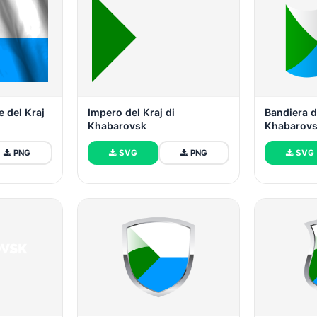
e del Kraj
Impero del Kraj di
Bandiera d
Khabarovsk
Khabarov
PNG
SVG
PNG
SVG