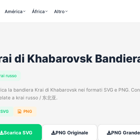
América
África
Altro
rai di Khabarovsk Bandier
rai russo
ica la bandiera Krai di Khabarovsk nei formati SVG e PNG. Consu
elate a krai russo / 东北亚.
SVG
PNG
Scarica SVG
PNG Originale
PNG Grande