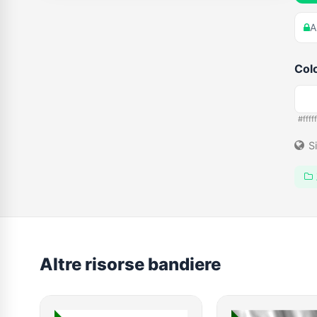
A
Colo
#fffff
Si
Altre risorse bandiere