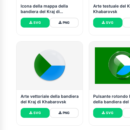
Icona della mappa della
Arte testuale del K
bandiera del Kraj di
Khabarovsk
Khabarovsk
SVG
PNG
SVG
Arte vettoriale della bandiera
Pulsante rotondo 
del Kraj di Khabarovsk
della bandiera del 
Khabarovsk
SVG
PNG
SVG