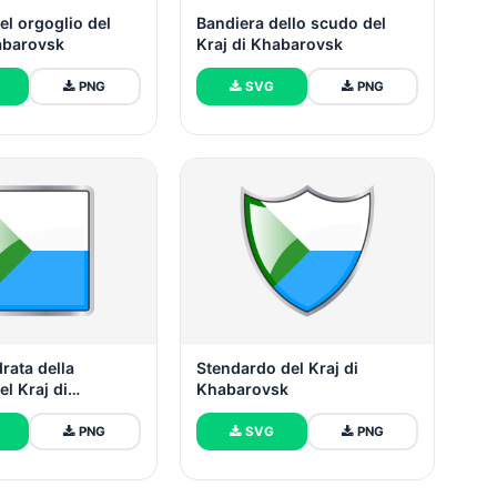
el orgoglio del
Bandiera dello scudo del
abarovsk
Kraj di Khabarovsk
PNG
SVG
PNG
rata della
Stendardo del Kraj di
el Kraj di
Khabarovsk
sk
PNG
SVG
PNG