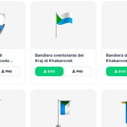
di
Bandiera sventolante del
Bandiera d
scudo
Kraj di Khabarovsk
Khabarovsk
tavolo
PNG
SVG
PNG
SVG