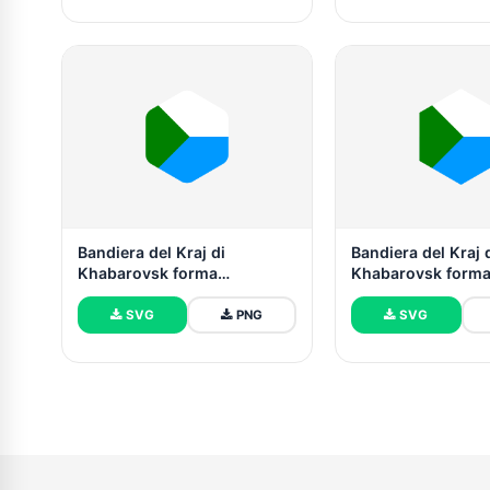
Bandiera del Kraj di
Bandiera del Kraj 
Khabarovsk forma
Khabarovsk form
esagonale arrotondata
esagonale
SVG
PNG
SVG