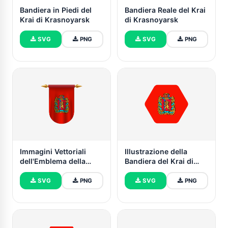
Bandiera in Piedi del
Bandiera Reale del Krai
Krai di Krasnoyarsk
di Krasnoyarsk
SVG
PNG
SVG
PNG
Immagini Vettoriali
Illustrazione della
dell'Emblema della
Bandiera del Krai di
Bandiera del Krai di
Krasnoyarsk Forma
Krasnoyarsk
Esagonale Arrotondata
SVG
PNG
SVG
PNG