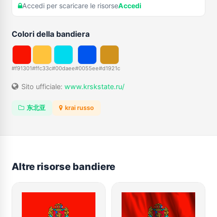
Accedi per scaricare le risorse
Accedi
Colori della bandiera
#f91301
#ffc33c
#00daee
#0055ee
#d1921c
Sito ufficiale:
www.krskstate.ru/
东北亚
krai russo
Altre risorse bandiere