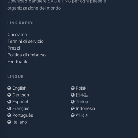
Download bandiere SVG e PNG per ogni paese e
organizzazione del mondo
LINK RAPIDI
Chi siamo
Termini di servizio
Prezzi
Politica di rimborso
Feedback
LINGUE
English
Polski
Deutsch
日本語
Español
Türkçe
Français
Indonesia
Português
한국어
Italiano