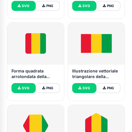
SVG e PNG
bandiera della Guinea
SVG
PNG
SVG
PNG
Forma quadrata
Illustrazione vettoriale
arrotondata della
triangolare della
bandiera della Guinea
bandiera della Guinea
SVG
PNG
SVG
PNG